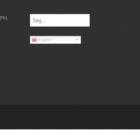
Søg
PH.
efter:
English