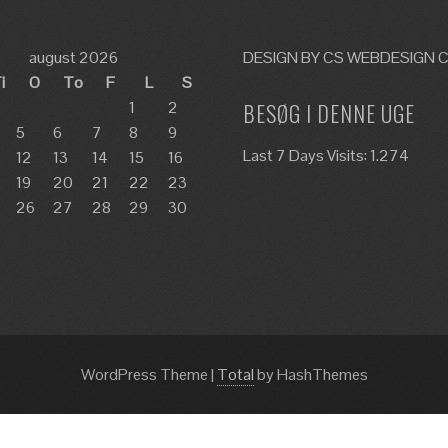
august 2026
DESIGN BY CS WEBDESIGN C
i
O
To
F
L
S
1
2
BESØG I DENNE UGE
5
6
7
8
9
Last 7 Days Visits:
1.274
12
13
14
15
16
19
20
21
22
23
26
27
28
29
30
WordPress Theme
|
Total
by HashThemes