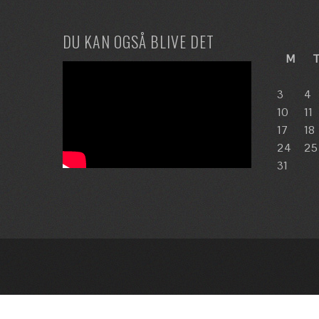
DU KAN OGSÅ BLIVE DET
M
T
3
4
10
11
17
18
24
25
31